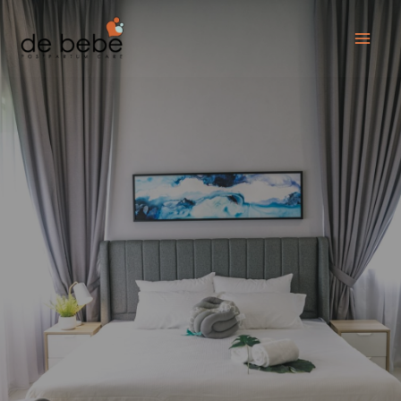
跳
至
内
容